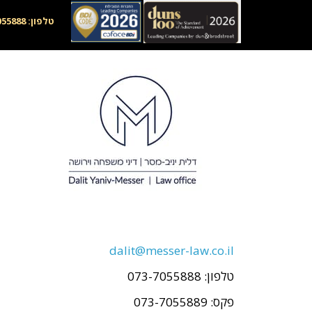
טלפון: 073-7055888, דוא"ל:
צור קשר
dalit@messer-law.co.il
טלפון: 073-7055888
פקס: 073-7055889