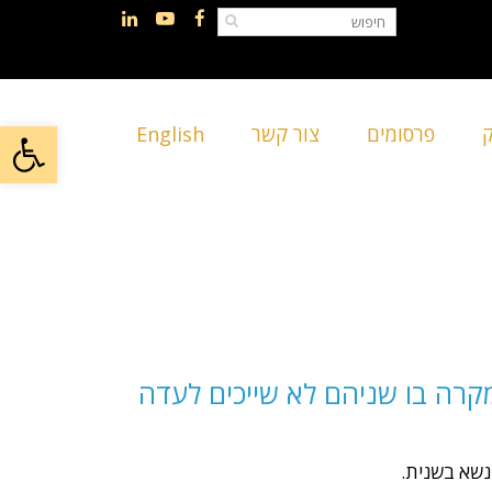
LinkedIn
YouTube
Facebook
פתח
ק
פרסומים
צור קשר
English
ראשי
»
תחומי עיסוק
»
התרת נישואין
מקרה בו שניהם לא שייכים לעדה
ינשא בשנית.