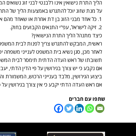
הליך התרת נישואין אינו רלבנטי לבני זוג נשואים 
על מנת שזוג יוכל להתגרש באמצעות הליך של התרת 
1. כל אחד מבני הזוג בן דת אחרת או שאחד מהם אינו משתייך לעדה דתית כלשהי (יהדות, אסלאם, נצרות והדת הדרוזית).
2. זיקה לישראל, עפ"י התנאים הקבועים בחוק.
כיצד מתנהל הליך התרת הנישואין?
ראשית, המבקש להתגרש צריך לפנות לבית המשפט 
לאחר מכן, סגן נשיא בית המשפט לענייני משפחה יפ
תשובתו של ראש העדה הדתית תימסר לבית המשפט 
אם נקבע כי יש צורך בגירושין על פי הדין הדתי, י
ביצוע הגירושין, מלבד בענייני הרכוש, המשמורת 
אם ראש העדה הדתי יקבע כי אין צורך בגירושין על 
שתפו עם חברים